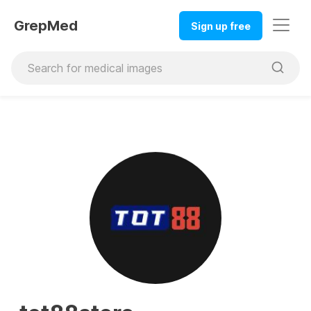
GrepMed
Sign up free