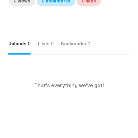
0
views
0
bookmarks
0
likes
Uploads
0
Likes
0
Bookmarks
0
That's everything we've got!