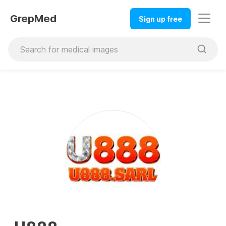
GrepMed
Sign up free