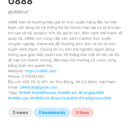
U888
@
u888sarl
U888 hiện là thương hiệu giải trí trực tuyến hàng đầu tại Việt 
Nam, nổi tiếng với hệ thống Nổ hũ (Slots) hiện đại có tỷ lệ hoàn 
trả cao và hũ Jackpot tích lũy giá trị lớn. Bên cạnh thế mạnh về 
quay hũ, U888 còn cung cấp các sảnh Casino trực tuyến 
chuyên nghiệp, Game bài đổi thưởng kịch tính và Xổ số trực 
tuyến minh bạch. Chúng tôi ưu tiên trải nghiệm người dùng 
thông qua giao diện mượt mà, hệ thống bảo mật tối tân và tốc 
độ nạp rút nhanh chóng, đảm bảo môi trường cá cược công 
bằng nhất cho game thủ.
Website: 
https://u888.sarl/
Phone: 0794561283
Địa chỉ: 459 Tổ 12 KP1, An Phú Đông, Hồ Chí Minh, Việt Nam
Email: 
u888sarl@gmail.com
Tags: 
#U888
#U888Review
#U888LaGi
#DangKyU888
#U888Login
#U888Link
#DanhGiaU888
#TraiNghiemU888
0
views
0
bookmarks
0
likes