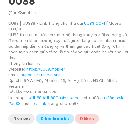
UU88
@
uu88mobile
UU88 | UU888 - Link Trang chủ nhà cái 
UU88.COM
 [ Mobile ] 
T04/26
UU88 thu hút người chơi nhờ hệ thống khuyến mãi đa dạng và 
được triển khai thường xuyên. Người dùng có thể nhận nhiều 
ưu đãi hấp dẫn khi đăng ký và tham gia các hoạt động. Chính 
sách minh bạch giúp tăng độ tin cậy và giữ chân người chơi lâu 
dài.
Thông tin liên hệ: 
Website: 
https://uu88.mobile/
Email: 
support@uu88.mobile
Địa chỉ: 90 An Hội, Phường 15, An Hội Đông, Hồ Chí Minh, 
Vietnam
Số điện thoại: 0868451288
Hashtags: 
#UU88
#UU88Casino
#nha_
cai_uu88 
#uu88mobile
#uu88_
mobile 
#Link_
trang_chu_uu88
0
views
0
bookmarks
0
likes