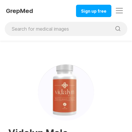
GrepMed
Sign up free