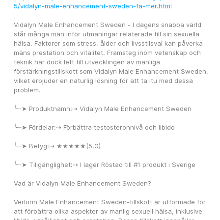
5/vidalyn-male-enhancement-sweden-fa-mer.html
Vidalyn Male Enhancement Sweden - I dagens snabba värld 
står många män inför utmaningar relaterade till sin sexuella 
hälsa. Faktorer som stress, ålder och livsstilsval kan påverka 
mäns prestation och vitalitet. Framsteg inom vetenskap och 
teknik har dock lett till utvecklingen av manliga 
förstärkningstillskott som Vidalyn Male Enhancement Sweden, 
vilket erbjuder en naturlig lösning för att ta itu med dessa 
problem.
╰┈➤ Produktnamn:⇢ Vidalyn Male Enhancement Sweden
╰┈➤ Fördelar:⇢ Förbättra testosteronnivå och libido
╰┈➤ Betyg:⇢ ★★★★★(5.0)
╰┈➤ Tillgänglighet:⇢ I ​​lager Röstad till #1 produkt i Sverige
Vad är Vidalyn Male Enhancement Sweden?
Verlorin Male Enhancement Sweden-tillskott är utformade för 
att förbättra olika aspekter av manlig sexuell hälsa, inklusive 