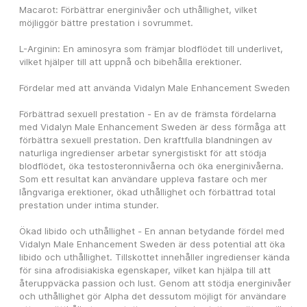
Macarot: Förbättrar energinivåer och uthållighet, vilket 
möjliggör bättre prestation i sovrummet.
L-Arginin: En aminosyra som främjar blodflödet till underlivet, 
vilket hjälper till att uppnå och bibehålla erektioner.
Fördelar med att använda Vidalyn Male Enhancement Sweden
Förbättrad sexuell prestation - En av de främsta fördelarna 
med Vidalyn Male Enhancement Sweden är dess förmåga att 
förbättra sexuell prestation. Den kraftfulla blandningen av 
naturliga ingredienser arbetar synergistiskt för att stödja 
blodflödet, öka testosteronnivåerna och öka energinivåerna. 
Som ett resultat kan användare uppleva fastare och mer 
långvariga erektioner, ökad uthållighet och förbättrad total 
prestation under intima stunder.
Ökad libido och uthållighet - En annan betydande fördel med 
Vidalyn Male Enhancement Sweden är dess potential att öka 
libido och uthållighet. Tillskottet innehåller ingredienser kända 
för sina afrodisiakiska egenskaper, vilket kan hjälpa till att 
återuppväcka passion och lust. Genom att stödja energinivåer 
och uthållighet gör Alpha det dessutom möjligt för användare 