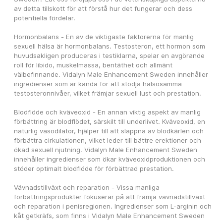
av detta tillskott för att förstå hur det fungerar och dess 
potentiella fördelar.
Hormonbalans - En av de viktigaste faktorerna för manlig 
sexuell hälsa är hormonbalans. Testosteron, ett hormon som 
huvudsakligen produceras i testiklarna, spelar en avgörande 
roll för libido, muskelmassa, bentäthet och allmänt 
välbefinnande. Vidalyn Male Enhancement Sweden innehåller 
ingredienser som är kända för att stödja hälsosamma 
testosteronnivåer, vilket främjar sexuell lust och prestation.
Blodflöde och kväveoxid - En annan viktig aspekt av manlig 
förbättring är blodflödet, särskilt till underlivet. Kväveoxid, en 
naturlig vasodilator, hjälper till att slappna av blodkärlen och 
förbättra cirkulationen, vilket leder till bättre erektioner och 
ökad sexuell njutning. Vidalyn Male Enhancement Sweden 
innehåller ingredienser som ökar kväveoxidproduktionen och 
stöder optimalt blodflöde för förbättrad prestation.
Vävnadstillväxt och reparation - Vissa manliga 
förbättringsprodukter fokuserar på att främja vävnadstillväxt 
och reparation i penisregionen. Ingredienser som L-arginin och 
kåt getkräfs, som finns i Vidalyn Male Enhancement Sweden 