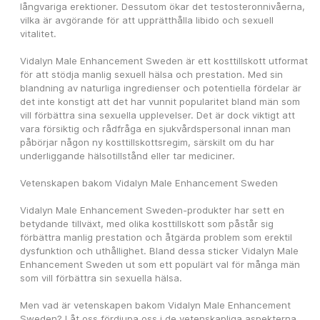
långvariga erektioner. Dessutom ökar det testosteronnivåerna, 
vilka är avgörande för att upprätthålla libido och sexuell 
vitalitet.
Vidalyn Male Enhancement Sweden är ett kosttillskott utformat 
för att stödja manlig sexuell hälsa och prestation. Med sin 
blandning av naturliga ingredienser och potentiella fördelar är 
det inte konstigt att det har vunnit popularitet bland män som 
vill förbättra sina sexuella upplevelser. Det är dock viktigt att 
vara försiktig och rådfråga en sjukvårdspersonal innan man 
påbörjar någon ny kosttillskottsregim, särskilt om du har 
underliggande hälsotillstånd eller tar mediciner.
Vetenskapen bakom Vidalyn Male Enhancement Sweden
Vidalyn Male Enhancement Sweden-produkter har sett en 
betydande tillväxt, med olika kosttillskott som påstår sig 
förbättra manlig prestation och åtgärda problem som erektil 
dysfunktion och uthållighet. Bland dessa sticker Vidalyn Male 
Enhancement Sweden ut som ett populärt val för många män 
som vill förbättra sin sexuella hälsa.
Men vad är vetenskapen bakom Vidalyn Male Enhancement 
Sweden? Låt oss fördjupa oss i de vetenskapliga aspekterna 