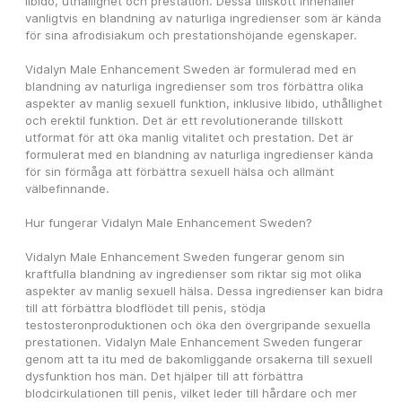
libido, uthållighet och prestation. Dessa tillskott innehåller 
vanligtvis en blandning av naturliga ingredienser som är kända 
för sina afrodisiakum och prestationshöjande egenskaper.
Vidalyn Male Enhancement Sweden är formulerad med en 
blandning av naturliga ingredienser som tros förbättra olika 
aspekter av manlig sexuell funktion, inklusive libido, uthållighet 
och erektil funktion. Det är ett revolutionerande tillskott 
utformat för att öka manlig vitalitet och prestation. Det är 
formulerat med en blandning av naturliga ingredienser kända 
för sin förmåga att förbättra sexuell hälsa och allmänt 
välbefinnande.
Hur fungerar Vidalyn Male Enhancement Sweden?
Vidalyn Male Enhancement Sweden fungerar genom sin 
kraftfulla blandning av ingredienser som riktar sig mot olika 
aspekter av manlig sexuell hälsa. Dessa ingredienser kan bidra 
till att förbättra blodflödet till penis, stödja 
testosteronproduktionen och öka den övergripande sexuella 
prestationen. Vidalyn Male Enhancement Sweden fungerar 
genom att ta itu med de bakomliggande orsakerna till sexuell 
dysfunktion hos män. Det hjälper till att förbättra 
blodcirkulationen till penis, vilket leder till hårdare och mer 