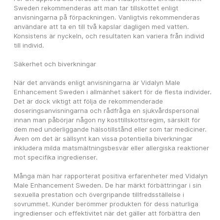
Sweden rekommenderas att man tar tillskottet enligt 
anvisningarna på förpackningen. Vanligtvis rekommenderas 
användare att ta en till två kapslar dagligen med vatten. 
Konsistens är nyckeln, och resultaten kan variera från individ 
till individ.
Säkerhet och biverkningar
När det används enligt anvisningarna är Vidalyn Male 
Enhancement Sweden i allmänhet säkert för de flesta individer. 
Det är dock viktigt att följa de rekommenderade 
doseringsanvisningarna och rådfråga en sjukvårdspersonal 
innan man påbörjar någon ny kosttillskottsregim, särskilt för 
dem med underliggande hälsotillstånd eller som tar mediciner. 
Även om det är sällsynt kan vissa potentiella biverkningar 
inkludera milda matsmältningsbesvär eller allergiska reaktioner 
mot specifika ingredienser.
Många män har rapporterat positiva erfarenheter med Vidalyn 
Male Enhancement Sweden. De har märkt förbättringar i sin 
sexuella prestation och övergripande tillfredsställelse i 
sovrummet. Kunder berömmer produkten för dess naturliga 
ingredienser och effektivitet när det gäller att förbättra den 