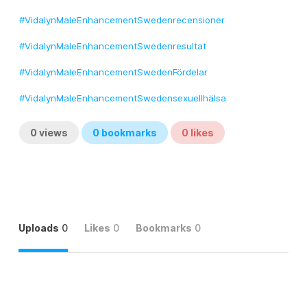
#VidalynMaleEnhancementSwedenrecensioner
#VidalynMaleEnhancementSwedenresultat
#VidalynMaleEnhancementSwedenFördelar
#VidalynMaleEnhancementSwedensexuellhälsa
0
views
0
bookmarks
0
likes
Uploads
0
Likes
0
Bookmarks
0