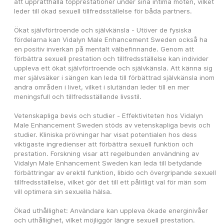
att upprätthålla topprestationer under sina intima möten, vilket 
leder till ökad sexuell tillfredsställelse för båda partners.
Ökat självförtroende och självkänsla - Utöver de fysiska 
fördelarna kan Vidalyn Male Enhancement Sweden också ha 
en positiv inverkan på mentalt välbefinnande. Genom att 
förbättra sexuell prestation och tillfredsställelse kan individer 
uppleva ett ökat självförtroende och självkänsla. Att känna sig 
mer självsäker i sängen kan leda till förbättrad självkänsla inom 
andra områden i livet, vilket i slutändan leder till en mer 
meningsfull och tillfredsställande livsstil.
Vetenskapliga bevis och studier - Effektiviteten hos Vidalyn 
Male Enhancement Sweden stöds av vetenskapliga bevis och 
studier. Kliniska prövningar har visat potentialen hos dess 
viktigaste ingredienser att förbättra sexuell funktion och 
prestation. Forskning visar att regelbunden användning av 
Vidalyn Male Enhancement Sweden kan leda till betydande 
förbättringar av erektil funktion, libido och övergripande sexuell 
tillfredsställelse, vilket gör det till ett pålitligt val för män som 
vill optimera sin sexuella hälsa.
Ökad uthållighet: Användare kan uppleva ökade energinivåer 
och uthållighet, vilket möjliggör längre sexuell prestation.