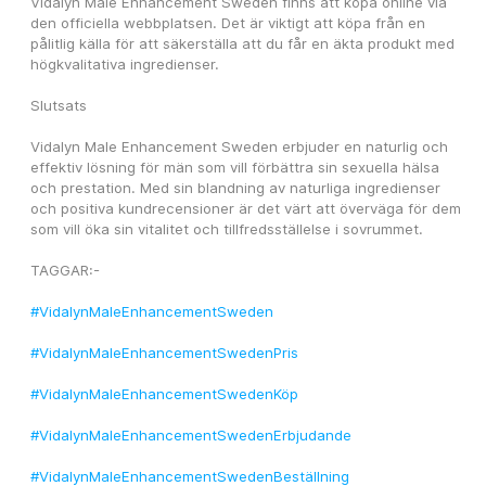
Vidalyn Male Enhancement Sweden finns att köpa online via 
den officiella webbplatsen. Det är viktigt att köpa från en 
pålitlig källa för att säkerställa att du får en äkta produkt med 
högkvalitativa ingredienser.
Slutsats
Vidalyn Male Enhancement Sweden erbjuder en naturlig och 
effektiv lösning för män som vill förbättra sin sexuella hälsa 
och prestation. Med sin blandning av naturliga ingredienser 
och positiva kundrecensioner är det värt att överväga för dem 
som vill öka sin vitalitet och tillfredsställelse i sovrummet.
TAGGAR:-
#VidalynMaleEnhancementSweden
#VidalynMaleEnhancementSwedenPris
#VidalynMaleEnhancementSwedenKöp
#VidalynMaleEnhancementSwedenErbjudande
#VidalynMaleEnhancementSwedenBeställning