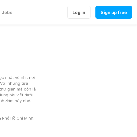
Jobs
Log in
Sign up free
c nhất vô nhị, nơi 
Với những tựa 
hư giãn mà còn là 
ung bài viết dưới 
ình đám này nhé.
 Phố Hồ Chí Minh, 