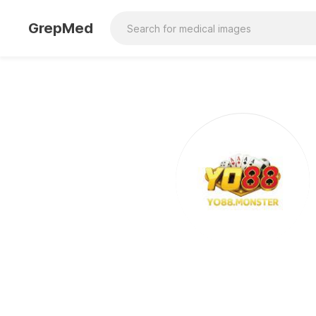
GrepMed