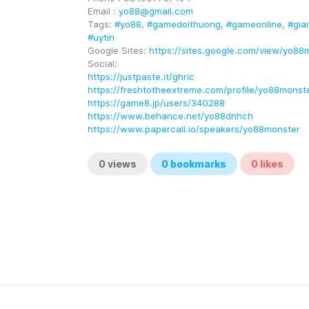
Email : 
yo88@gmail.com
Tags: 
#yo88
, 
#gamedoithuong
, 
#gameonline
, 
#giai
#uytin
Google Sites: 
https://sites.google.com/view/yo88
Social:
https://justpaste.it/ghric
https://freshtotheextreme.com/profile/yo88monst
https://game8.jp/users/340288
https://www.behance.net/yo88dnhch
https://www.papercall.io/speakers/yo88monster
0
views
0
bookmarks
0
likes