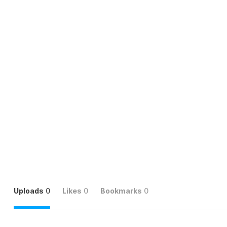
Uploads
0
Likes
0
Bookmarks
0