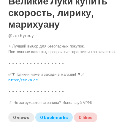
Великие Луки купить
скорость, лирику,
марихуану
@
zex6yreuy
⭐ Лучший выбор для безопасных покупок!
Постоянные клиенты, прозрачные гарантии и топ-качество!
• • • • • • • • • • • • • • • •
✅▼ Кликни ниже и заходи в магазин! ▼✅
https://zinka.cc
• • • • • • • • • • • • • • • •
🚩 Не загружается страница? Используй VPN!
0
views
0
bookmarks
0
likes