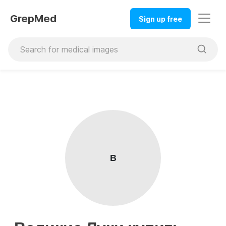
GrepMed
Sign up free
В