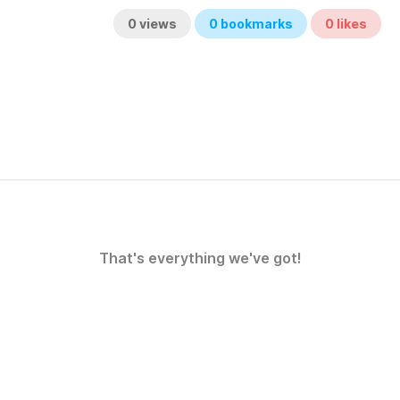
0
views
0
bookmarks
0
likes
That's everything we've got!