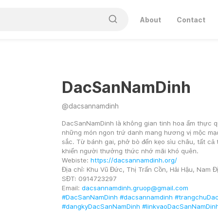
About
Contact
DacSanNamDinh
@
dacsannamdinh
DacSanNamDinh là không gian tinh hoa ẩm thực quê 
những món ngon trứ danh mang hương vị mộc mạc
sắc. Từ bánh gai, phở bò đến kẹo sìu châu, tất cả 
khiến người thưởng thức nhớ mãi khó quên.
Webiste: 
https://dacsannamdinh.org/
Địa chỉ: Khu Vũ Đức, Thị Trấn Cồn, Hải Hậu, Nam Đ
SĐT: 0914723297
Email: 
dacsannamdinh.gruop@gmail.com
#DacSanNamDinh
#dacsannamdinh
#trangchuDa
#dangkyDacSanNamDinh
#linkvaoDacSanNamDin