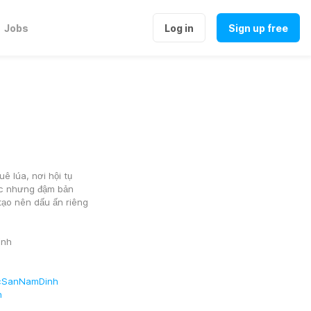
Jobs
Log in
Sign up free
lúa, nơi hội tụ 
 nhưng đậm bản 
tạo nên dấu ấn riêng 
ịnh
cSanNamDinh
h