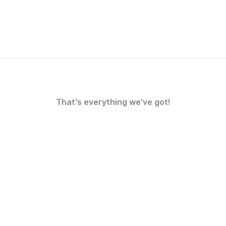
That's everything we've got!