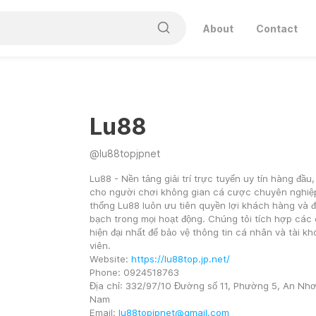
About
Contact
Lu88
@
lu88topjpnet
Lu88 - Nền tảng giải trí trực tuyến uy tín hàng đầu
cho người chơi không gian cá cược chuyên nghiệp
thống Lu88 luôn ưu tiên quyền lợi khách hàng và đ
bạch trong mọi hoạt động. Chúng tôi tích hợp các
hiện đại nhất để bảo vệ thông tin cá nhân và tài kh
viên.
Website: 
https://lu88top.jp.net/
Phone: 0924518763
Địa chỉ: 332/97/10 Đường số 11, Phường 5, An Nhơn
Nam
Email: 
lu88topjpnet@gmail.com