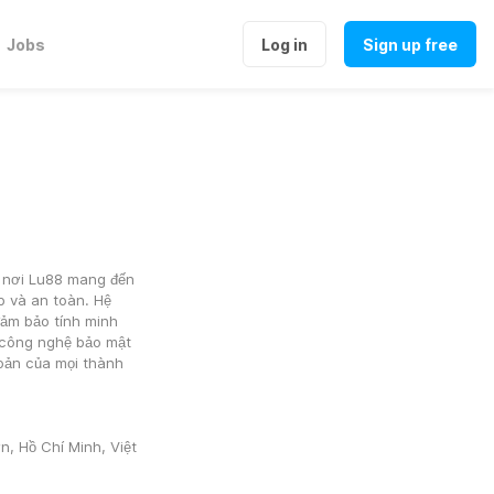
Jobs
Log in
Sign up free
, nơi Lu88 mang đến 
 và an toàn. Hệ 
ảm bảo tính minh 
 công nghệ bảo mật 
oản của mọi thành 
, Hồ Chí Minh, Việt 