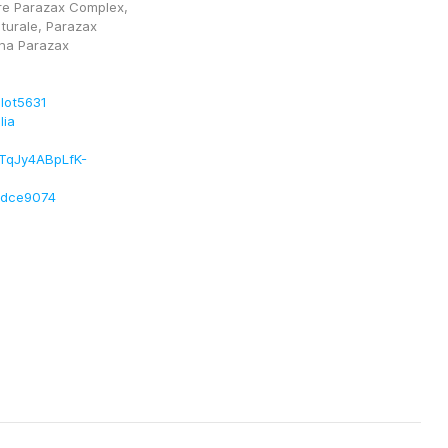
e Parazax Complex, 
urale, Parazax 
ina Parazax 
lot5631
lia
wTqJy4ABpLfK-
mbdce9074