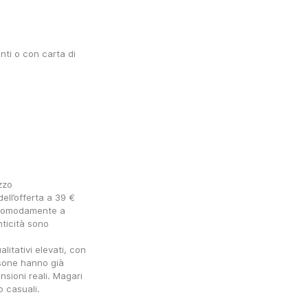
ti o con carta di 
zzo
ll’offerta a 39 € 
 comodamente a 
ticità sono 
itativi elevati, con 
ersone hanno già 
sioni reali. Magari 
o casuali.