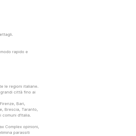
ettagli.
 modo rapido e 
 le regioni italiane. 
andi città fino ai 
irenze, Bari, 
, Brescia, Taranto, 
 comuni d’Italia.
x Complex opinioni, 
limina parassiti 