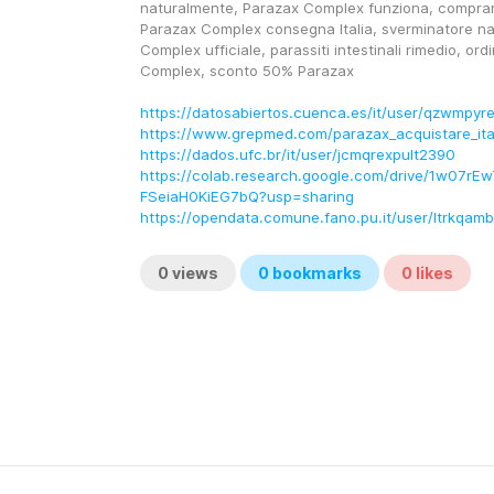
naturalmente, Parazax Complex funziona, comprar
Parazax Complex consegna Italia, sverminatore nat
Complex ufficiale, parassiti intestinali rimedio, ord
Complex, sconto 50% Parazax
https://datosabiertos.cuenca.es/it/user/qzwmpyre
https://www.grepmed.com/parazax_acquistare_ita
https://dados.ufc.br/it/user/jcmqrexpult2390
https://colab.research.google.com/drive/1w07rE
FSeiaH0KiEG7bQ?usp=sharing
https://opendata.comune.fano.pu.it/user/ltrkqa
0
views
0
bookmarks
0
likes