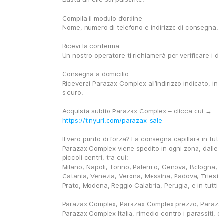
Compila il modulo d’ordine
Nome, numero di telefono e indirizzo di consegna.
Ricevi la conferma
Un nostro operatore ti richiamerà per verificare i d
Consegna a domicilio
Riceverai Parazax Complex all’indirizzo indicato, in
sicuro.
Acquista subito Parazax Complex – clicca qui → 
https://tinyurl.com/parazax-sale
Il vero punto di forza? La consegna capillare in tutte
Parazax Complex viene spedito in ogni zona, dalle gr
piccoli centri, tra cui:
Milano, Napoli, Torino, Palermo, Genova, Bologna, F
Catania, Venezia, Verona, Messina, Padova, Trieste
Prato, Modena, Reggio Calabria, Perugia, e in tutti i
Parazax Complex, Parazax Complex prezzo, Paraza
Parazax Complex Italia, rimedio contro i parassiti, e