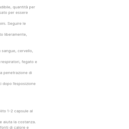
ibile, quantità per 
sato per essere 
ni. Seguire le 
to liberamente, 
u sangue, cervello, 
espiratori, fegato e 
a penetrazione di 
i dopo l’esposizione 
ito 1-2 capsule al 
e aiuta la costanza.
onti di calore e 