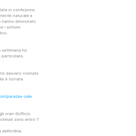
ata in confezione.
amente naturale e 
tà hanno dimostrato 
 i sintomi 
ico.
a settimana ho 
 particolare.
no davvero rovinato 
le è tornata 
.com/parazax-sale
i orari d’ufficio.
 stimati sono entro 7 
 dell’ordine.