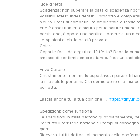
luce diretta.
Scadenza: non superare la data di scadenza riport
Possibili effetti indesiderati: il prodotto è complet
sicuro. I test di compatibilità ambientale e tossici
che è assolutamente sicuro per la salute umana. Se
persistono, è opportuno sentire il parere di un med
Le opinioni di chi lo ha già provato
Chiara
Capsule facili da deglutire. L’effetto? Dopo la prim
smesso di sentirmi sempre stanco. Nessun fastidio
Enzo Caruso
Onestamente, non me lo aspettavo: i parassiti han
la mia salute per anni. Ora dormo bene e la mia pel
perfetta.
Lascia anche tu la tua opinione → 
https://tinyurl
Spedizioni: come funziona
Le spedizioni in Italia partono quotidianamente, negl
Per tutto il territorio nazionale i tempi di consegna
giorni.
Riceverai tutti i dettagli al momento della conferma