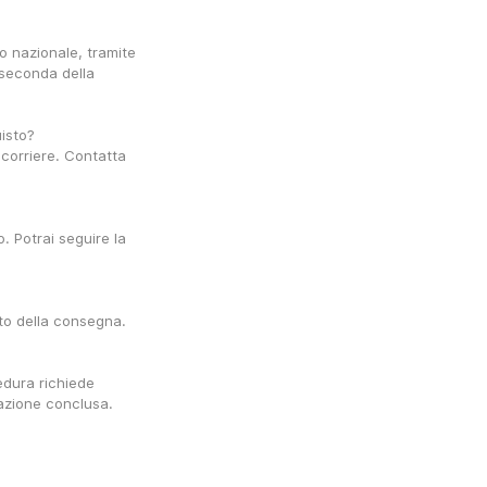
o nazionale, tramite 
 seconda della 
uisto?
 corriere. Contatta 
 Potrai seguire la 
to della consegna.
edura richiede 
azione conclusa.