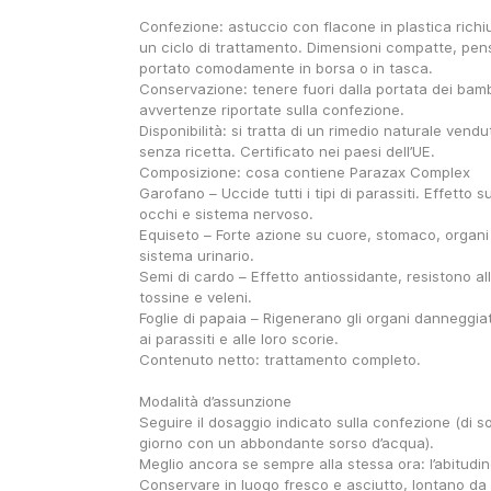
Confezione: astuccio con flacone in plastica richiud
un ciclo di trattamento. Dimensioni compatte, pen
portato comodamente in borsa o in tasca.
Conservazione: tenere fuori dalla portata dei bambi
avvertenze riportate sulla confezione.
Disponibilità: si tratta di un rimedio naturale vendu
senza ricetta. Certificato nei paesi dell’UE.
Composizione: cosa contiene Parazax Complex
Garofano – Uccide tutti i tipi di parassiti. Effetto s
occhi e sistema nervoso.
Equiseto – Forte azione su cuore, stomaco, organi r
sistema urinario.
Semi di cardo – Effetto antiossidante, resistono all
tossine e veleni.
Foglie di papaia – Rigenerano gli organi danneggiat
ai parassiti e alle loro scorie.
Contenuto netto: trattamento completo.
Modalità d’assunzione
Seguire il dosaggio indicato sulla confezione (di sol
giorno con un abbondante sorso d’acqua).
Meglio ancora se sempre alla stessa ora: l’abitudin
Conservare in luogo fresco e asciutto, lontano da f