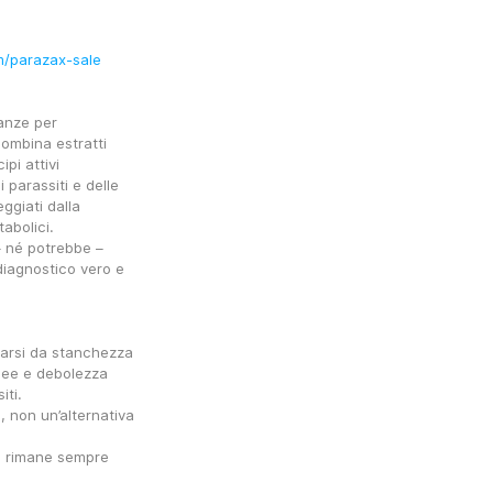
om/parazax-sale
nze per 
ombina estratti 
pi attivi 
i parassiti e delle 
ggiati dalla 
abolici.
 né potrebbe – 
diagnostico vero e 
arsi da stanchezza 
nee e debolezza 
iti.
non un’alternativa 
e rimane sempre 