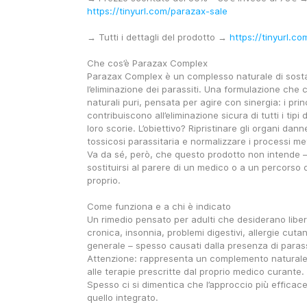
https://tinyurl.com/parazax-sale
→ Tutti i dettagli del prodotto → 
https://tinyurl.c
Che cos’è Parazax Complex
Parazax Complex è un complesso naturale di sosta
l’eliminazione dei parassiti. Una formulazione che c
naturali puri, pensata per agire con sinergia: i princi
contribuiscono all’eliminazione sicura di tutti i tipi d
loro scorie. L’obiettivo? Ripristinare gli organi danne
tossicosi parassitaria e normalizzare i processi met
Va da sé, però, che questo prodotto non intende –
sostituirsi al parere di un medico o a un percorso 
proprio.
Come funziona e a chi è indicato
Un rimedio pensato per adulti che desiderano liber
cronica, insonnia, problemi digestivi, allergie cuta
generale – spesso causati dalla presenza di parass
Attenzione: rappresenta un complemento naturale, 
alle terapie prescritte dal proprio medico curante.
Spesso ci si dimentica che l’approccio più efficac
quello integrato.