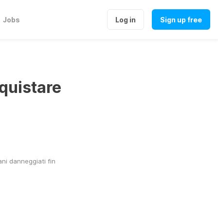
Jobs
Log in
Sign up free
quistare
ni danneggiati fin 
→ Prezzo scontato del 50% – 39€ invece di 78€ → 