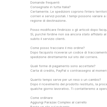
Domande frequenti
Consegnate in tutta Italia?
Certamente. Le spedizioni coprono l’intero territori
corrieri e servizi postali. I tempi possono variare a
regione di destinazione.
Posso modificare l’indirizzo o gli articoli dopo l’acq
Sì, purché l’ordine non sia ancora stato affidato al
subito il servizio clienti.
Come posso tracciare il mio ordine?
Dopo l’acquisto riceverai un codice di tracciamento.
spedizione direttamente sul sito del corriere.
Quali forme di pagamento sono accettate?
Carta di credito, PayPal o contrassegno al momen
Quanto tempo serve per un reso o un cambio?
Dopo il ricevimento del prodotto restituito, la proc
qualche giorno lavorativo. Ti contatteremo a oper
Come ordinare
Aggiungi Parazax Complex al carrello
Basta un clic sul pulsante.