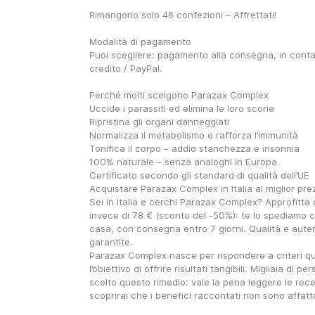
Rimangono solo 46 confezioni – Affrettati!
Modalità di pagamento
Puoi scegliere: pagamento alla consegna, in contan
credito / PayPal.
Perché molti scelgono Parazax Complex
Uccide i parassiti ed elimina le loro scorie
Ripristina gli organi danneggiati
Normalizza il metabolismo e rafforza l’immunità
Tonifica il corpo – addio stanchezza e insonnia
100% naturale – senza analoghi in Europa
Certificato secondo gli standard di qualità dell’UE
Acquistare Parazax Complex in Italia al miglior pre
Sei in Italia e cerchi Parazax Complex? Approfitta de
invece di 78 € (sconto del -50%): te lo spediamo
casa, con consegna entro 7 giorni. Qualità e auten
garantite.
Parazax Complex nasce per rispondere a criteri qual
l’obiettivo di offrire risultati tangibili. Migliaia di p
scelto questo rimedio: vale la pena leggere le recen
scoprirai che i benefici raccontati non sono affatt