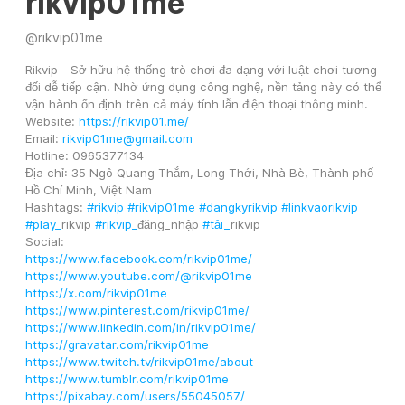
rikvip01me
@
rikvip01me
Rikvip - Sở hữu hệ thống trò chơi đa dạng với luật chơi tương 
đối dễ tiếp cận. Nhờ ứng dụng công nghệ, nền tảng này có thể 
vận hành ổn định trên cả máy tính lẫn điện thoại thông minh.
Website: 
https://rikvip01.me/
Email: 
rikvip01me@gmail.com
Hotline: 0965377134
Địa chỉ: 35 Ngô Quang Thắm, Long Thới, Nhà Bè, Thành phố 
Hồ Chí Minh, Việt Nam
Hashtags: 
#rikvip
#rikvip01me
#dangkyrikvip
#linkvaorikvip
#play_
rikvip 
#rikvip_
đăng_nhập 
#tải_
rikvip
Social:
https://www.facebook.com/rikvip01me/
https://www.youtube.com/@rikvip01me
https://x.com/rikvip01me
https://www.pinterest.com/rikvip01me/
https://www.linkedin.com/in/rikvip01me/
https://gravatar.com/rikvip01me
https://www.twitch.tv/rikvip01me/about
https://www.tumblr.com/rikvip01me
https://pixabay.com/users/55045057/