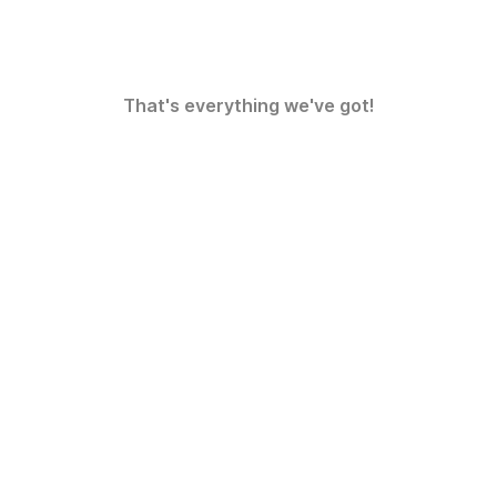
That's everything we've got!