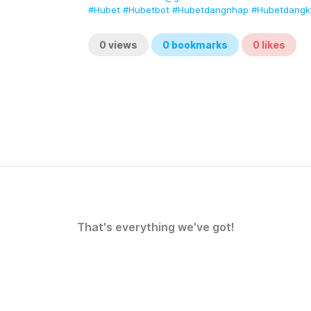
#Hubet
#Hubetbot
#Hubetdangnhap
#Hubetdangk
0
views
0
bookmarks
0
likes
That's everything we've got!