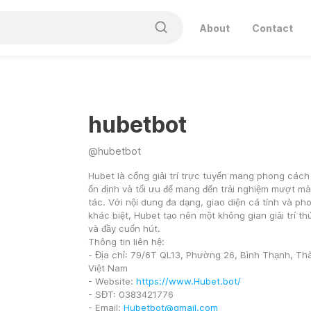
About
Contact
hubetbot
@
hubetbot
Hubet là cổng giải trí trực tuyến mang phong cách 
ổn định và tối ưu để mang đến trải nghiệm mượt mà
tác. Với nội dung đa dạng, giao diện cá tính và pho
khác biệt, Hubet tạo nên một không gian giải trí th
và đầy cuốn hút.
Thông tin liên hệ:
- Địa chỉ: 79/6T QL13, Phường 26, Bình Thạnh, Thà
Việt Nam
- Website: 
https://www.Hubet.bot/
- SĐT: 0383421776
- Email: 
Hubetbot@gmail.com